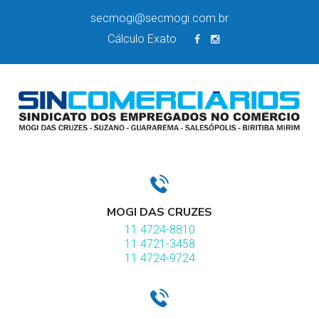
secmogi@secmogi.com.br
Cálculo Exato
MOGI DAS CRUZES
11 4724-8810
11 4721-3458
11 4724-9724