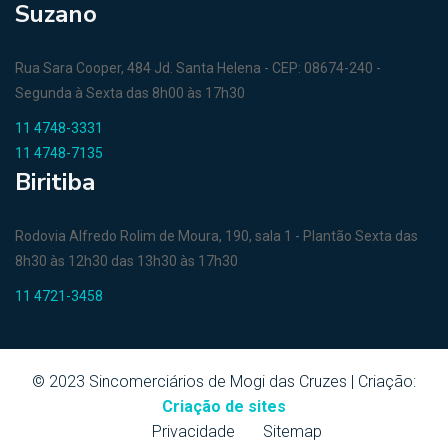
Suzano
Rua Sara Cooper, 484 Jd. Santa Helena - CEP: 08674-240 -
Segunda à Sexta das 8h00 às 17h30
11 4748-3331
11 4748-7135
Biritiba
Rodovia Alfredo Rolim de Moura, 190, sala 1 - Plantão Sexta das
8h30 às 12h30 das 13h30 às 17h30
11 4721-3458
© 2023 Sincomerciários de Mogi das Cruzes | Criação:
Criação de sites
Privacidade
Sitemap