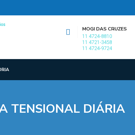
MOGI DAS CRUZES
11 4724-8810
11 4721-3458
11 4724-9724
ORIA
A TENSIONAL DIÁRIA