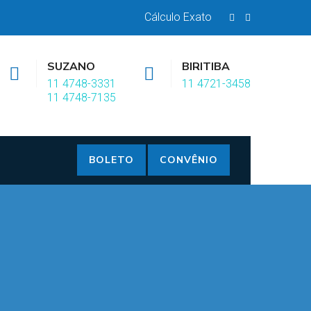
Cálculo Exato
SUZANO
BIRITIBA
11 4748-3331
11 4721-3458
11 4748-7135
BOLETO
CONVÊNIO