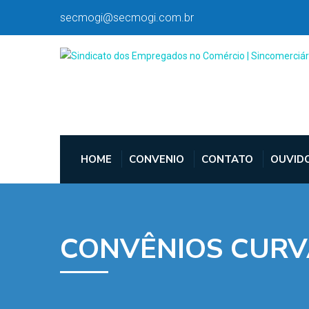
secmogi@secmogi.com.br
HOME
CONVENIO
CONTATO
OUVID
CONVÊNIOS CURV