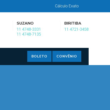
Cálculo Exato
SUZANO
BIRITIBA
11 4748-3331
11 4721-3458
11 4748-7135
BOLETO
CONVÊNIO