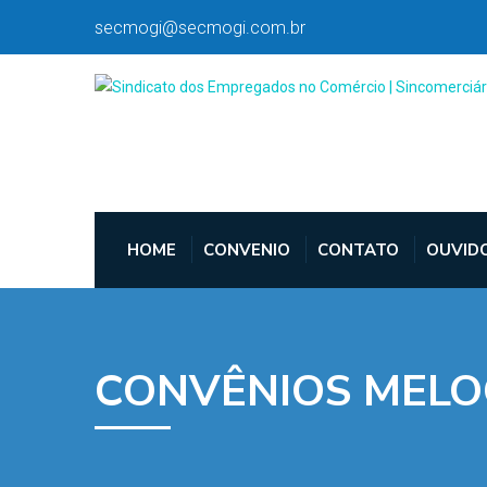
secmogi@secmogi.com.br
HOME
CONVENIO
CONTATO
OUVID
CONVÊNIOS MEL