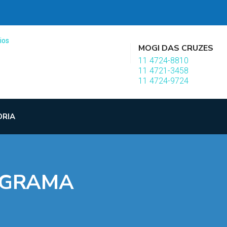
MOGI DAS CRUZES
11 4724-8810
11 4721-3458
11 4724-9724
ORIA
OGRAMA