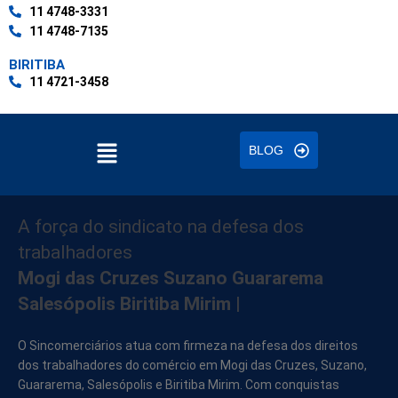
11 4748-3331
11 4748-7135
BIRITIBA
11 4721-3458
BLOG
Sincomerciários
A força do sindicato na defesa dos
trabalhadores
Mogi das Cruzes
Suzano
Guararema
Salesópolis
Biritiba Mirim
|
O Sincomerciários atua com firmeza na defesa dos direitos
dos trabalhadores do comércio em Mogi das Cruzes, Suzano,
Guararema, Salesópolis e Biritiba Mirim. Com conquistas