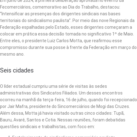
Em julho de 2024, a primeira deliberação aprovada no evento da
Fecomerciários, comemorativo ao Dia do Trabalho, destacou:
“Intensificar as presenças dos dirigentes sindicais nas bases
territoriais do sindicalismo paulista”. Por meio das nove Regionais da
Federação espalhadas pelo Estado, esses dirigentes começaram a
colocar em prática essa decisão tomada no significativo 1º de Maio.
Entre eles, o presidente Luiz Carlos Motta, que reafirmou esse
compromisso durante sua posse à frente da Federação em março do
mesmo ano.
Seis cidades
O líder estadual cumpriu uma série de visitas às sedes
administrativas dos Sindicatos Filiados. Um desses encontros
ocorreu na manhã da terça-feira, 16 de julho, quando foi recepcionado
por Jair Mafra, presidente do Sincomerciários de Mogi das Cruzes.
Além dessa, Motta já havia visitado outras cinco cidades: Tupã,
Bauru, Avaré, Santos e Cotia. Nessas reuniões, foram debatidas
questões sindicais e trabalhistas, com foco em: