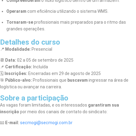
Compreenderam
o fluxo logístico dentro de um armazém.
Operaram
com eficiência utilizando o sistema WMS.
Tornaram-se
profissionais mais preparados para o ritmo das
grandes operações.
Detalhes do curso
📍
Modalidade:
Presencial
📆
Data:
02 a 05 de setembro de 2025
📌
Certificação:
Incluída
🗓️
Inscrições:
Encerradas em 29 de agosto de 2025
🎯
Público-alvo:
Profissionais que
buscavam
ingressar na área de
logística ou avançar na carreira.
Sobre a participação
As vagas foram limitadas, e os interessados
garantiram sua
inscrição
por meio dos canais de contato do sindicato:
📧
E-mail:
secmogi@secmogi.com.br