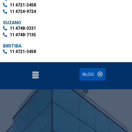
11 4721-3458
11 4724-9724
SUZANO
11 4748-3331
11 4748-7135
BIRITIBA
11 4721-3458
BLOG